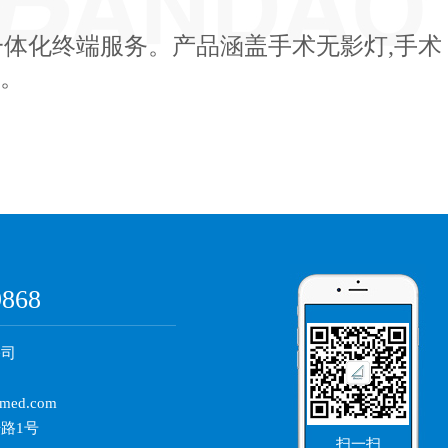
体化终端服务。产品涵盖手术无影灯,手术
等。
：
9868
公司
med.com
路1号
扫一扫