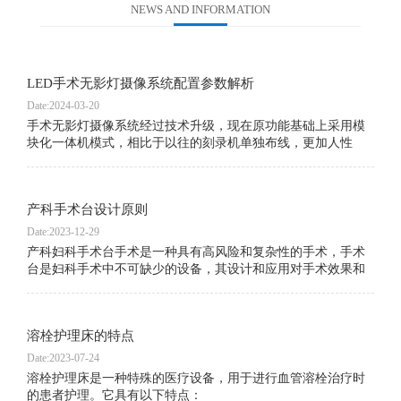
NEWS AND INFORMATION
LED手术无影灯摄像系统配置参数解析
Date:2024-03-20
手术无影灯摄像系统经过技术升级，现在原功能基础上采用模
块化一体机模式，相比于以往的刻录机单独布线，更加人性
化，易操作，并且满足了数字化手术室网络对接。详细技术资
料请咨询业务专员。
产科手术台设计原则
Date:2023-12-29
产科妇科手术台手术是一种具有高风险和复杂性的手术，手术
台是妇科手术中不可缺少的设备，其设计和应用对手术效果和
患者安全至关重要。因此，妇科手术台的设计和应用一直是妇
科手术领域的热点之一。本文将从妇科手术台的设计原则、结
构特点、功能要求和应用等方面进行探讨。
溶栓护理床的特点
Date:2023-07-24
溶栓护理床是一种特殊的医疗设备，用于进行血管溶栓治疗时
的患者护理。它具有以下特点：