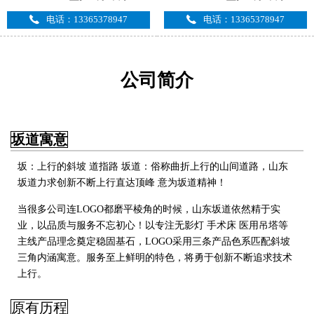
电话：13365378947
电话：13365378947
公司简介
坂道寓意
坂：上行的斜坡 道指路 坂道：俗称曲折上行的山间道路，山东
坂道力求创新不断上行直达顶峰 意为坂道精神！
当很多公司连LOGO都磨平棱角的时候，山东坂道依然精于实
业，以品质与服务不忘初心！以专注无影灯 手术床 医用吊塔
等
主线产品理念奠定稳固基石，LOGO采用三条产品色系匹配斜坡
三角内涵寓意。服务至上鲜明的特色，将勇于创新不断追求技术
上行
。
原有历程