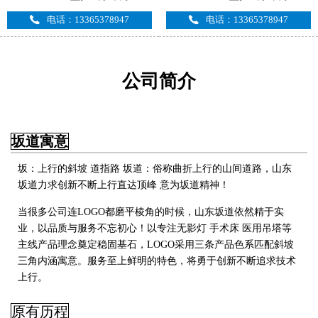
电话：13365378947
电话：13365378947
公司简介
坂道寓意
坂：上行的斜坡 道指路 坂道：俗称曲折上行的山间道路，山东
坂道力求创新不断上行直达顶峰 意为坂道精神！
当很多公司连LOGO都磨平棱角的时候，山东坂道依然精于实
业，以品质与服务不忘初心！以专注无影灯 手术床 医用吊塔
等
主线产品理念奠定稳固基石，LOGO采用三条产品色系匹配斜坡
三角内涵寓意。服务至上鲜明的特色，将勇于创新不断追求技术
上行
。
原有历程