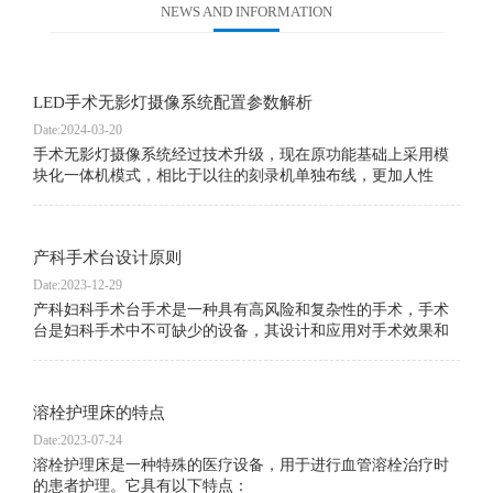
NEWS AND INFORMATION
LED手术无影灯摄像系统配置参数解析
Date:2024-03-20
手术无影灯摄像系统经过技术升级，现在原功能基础上采用模
块化一体机模式，相比于以往的刻录机单独布线，更加人性
化，易操作，并且满足了数字化手术室网络对接。详细技术资
料请咨询业务专员。
产科手术台设计原则
Date:2023-12-29
产科妇科手术台手术是一种具有高风险和复杂性的手术，手术
台是妇科手术中不可缺少的设备，其设计和应用对手术效果和
患者安全至关重要。因此，妇科手术台的设计和应用一直是妇
科手术领域的热点之一。本文将从妇科手术台的设计原则、结
构特点、功能要求和应用等方面进行探讨。
溶栓护理床的特点
Date:2023-07-24
溶栓护理床是一种特殊的医疗设备，用于进行血管溶栓治疗时
的患者护理。它具有以下特点：