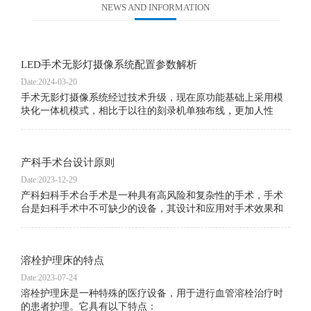
NEWS AND INFORMATION
LED手术无影灯摄像系统配置参数解析
Date:2024-03-20
手术无影灯摄像系统经过技术升级，现在原功能基础上采用模
块化一体机模式，相比于以往的刻录机单独布线，更加人性
化，易操作，并且满足了数字化手术室网络对接。详细技术资
料请咨询业务专员。
产科手术台设计原则
Date:2023-12-29
产科妇科手术台手术是一种具有高风险和复杂性的手术，手术
台是妇科手术中不可缺少的设备，其设计和应用对手术效果和
患者安全至关重要。因此，妇科手术台的设计和应用一直是妇
科手术领域的热点之一。本文将从妇科手术台的设计原则、结
构特点、功能要求和应用等方面进行探讨。
溶栓护理床的特点
Date:2023-07-24
溶栓护理床是一种特殊的医疗设备，用于进行血管溶栓治疗时
的患者护理。它具有以下特点：