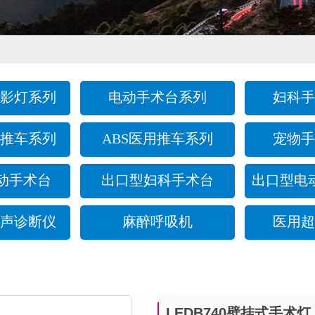
影灯系列
电动手术台系列
妇科手
推车系列
ABS医用推车系列
宠物手
动手术台
出口型妇科手术台
出口型电
声诊断仪
麻醉呼吸机
医用超
LEDB740壁挂式手术灯