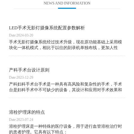
NEWS AND INFORMATION
LED手术无影灯摄像系统配置参数解析
Date:2024-03-20
手术无影灯摄像系统经过技术升级，现在原功能基础上采用模
块化一体机模式，相比于以往的刻录机单独布线，更加人性
化，易操作，并且满足了数字化手术室网络对接。详细技术资
料请咨询业务专员。
产科手术台设计原则
Date:2023-12-29
产科妇科手术台手术是一种具有高风险和复杂性的手术，手术
台是妇科手术中不可缺少的设备，其设计和应用对手术效果和
患者安全至关重要。因此，妇科手术台的设计和应用一直是妇
科手术领域的热点之一。本文将从妇科手术台的设计原则、结
构特点、功能要求和应用等方面进行探讨。
溶栓护理床的特点
Date:2023-07-24
溶栓护理床是一种特殊的医疗设备，用于进行血管溶栓治疗时
的患者护理。它具有以下特点：