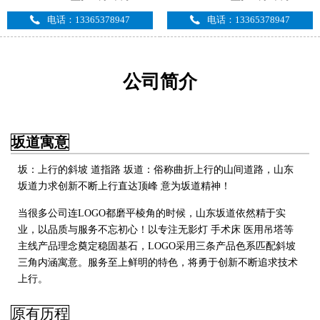
电话：13365378947
电话：13365378947
公司简介
坂道寓意
坂：上行的斜坡 道指路 坂道：俗称曲折上行的山间道路，山东
坂道力求创新不断上行直达顶峰 意为坂道精神！
当很多公司连LOGO都磨平棱角的时候，山东坂道依然精于实
业，以品质与服务不忘初心！以专注无影灯 手术床 医用吊塔
等
主线产品理念奠定稳固基石，LOGO采用三条产品色系匹配斜坡
三角内涵寓意。服务至上鲜明的特色，将勇于创新不断追求技术
上行
。
原有历程