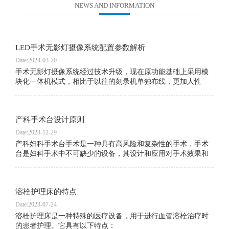
NEWS AND INFORMATION
LED手术无影灯摄像系统配置参数解析
Date:2024-03-20
手术无影灯摄像系统经过技术升级，现在原功能基础上采用模
块化一体机模式，相比于以往的刻录机单独布线，更加人性
化，易操作，并且满足了数字化手术室网络对接。详细技术资
料请咨询业务专员。
产科手术台设计原则
Date:2023-12-29
产科妇科手术台手术是一种具有高风险和复杂性的手术，手术
台是妇科手术中不可缺少的设备，其设计和应用对手术效果和
患者安全至关重要。因此，妇科手术台的设计和应用一直是妇
科手术领域的热点之一。本文将从妇科手术台的设计原则、结
构特点、功能要求和应用等方面进行探讨。
溶栓护理床的特点
Date:2023-07-24
溶栓护理床是一种特殊的医疗设备，用于进行血管溶栓治疗时
的患者护理。它具有以下特点：