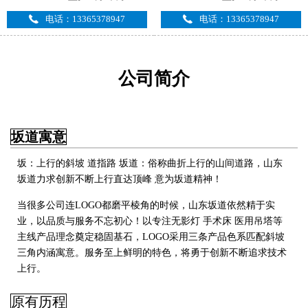
电话：13365378947
电话：13365378947
公司简介
坂道寓意
坂：上行的斜坡 道指路 坂道：俗称曲折上行的山间道路，山东
坂道力求创新不断上行直达顶峰 意为坂道精神！
当很多公司连LOGO都磨平棱角的时候，山东坂道依然精于实
业，以品质与服务不忘初心！以专注无影灯 手术床 医用吊塔
等
主线产品理念奠定稳固基石，LOGO采用三条产品色系匹配斜坡
三角内涵寓意。服务至上鲜明的特色，将勇于创新不断追求技术
上行
。
原有历程