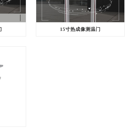
门
15寸热成像测温门