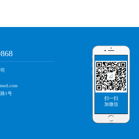
：
9868
公司
med.com
路1号
扫一扫
加微信