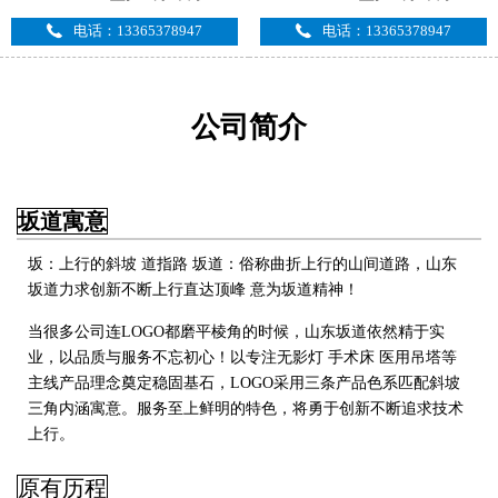
电话：13365378947
电话：13365378947
公司简介
坂道寓意
坂：上行的斜坡 道指路 坂道：俗称曲折上行的山间道路，山东
坂道力求创新不断上行直达顶峰 意为坂道精神！
当很多公司连LOGO都磨平棱角的时候，山东坂道依然精于实
业，以品质与服务不忘初心！以专注无影灯 手术床 医用吊塔
等
主线产品理念奠定稳固基石，LOGO采用三条产品色系匹配斜坡
三角内涵寓意。服务至上鲜明的特色，将勇于创新不断追求技术
上行
。
原有历程