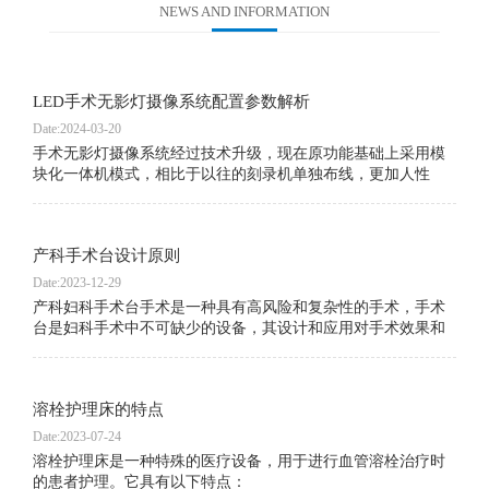
NEWS AND INFORMATION
LED手术无影灯摄像系统配置参数解析
Date:2024-03-20
手术无影灯摄像系统经过技术升级，现在原功能基础上采用模
块化一体机模式，相比于以往的刻录机单独布线，更加人性
化，易操作，并且满足了数字化手术室网络对接。详细技术资
料请咨询业务专员。
产科手术台设计原则
Date:2023-12-29
产科妇科手术台手术是一种具有高风险和复杂性的手术，手术
台是妇科手术中不可缺少的设备，其设计和应用对手术效果和
患者安全至关重要。因此，妇科手术台的设计和应用一直是妇
科手术领域的热点之一。本文将从妇科手术台的设计原则、结
构特点、功能要求和应用等方面进行探讨。
溶栓护理床的特点
Date:2023-07-24
溶栓护理床是一种特殊的医疗设备，用于进行血管溶栓治疗时
的患者护理。它具有以下特点：