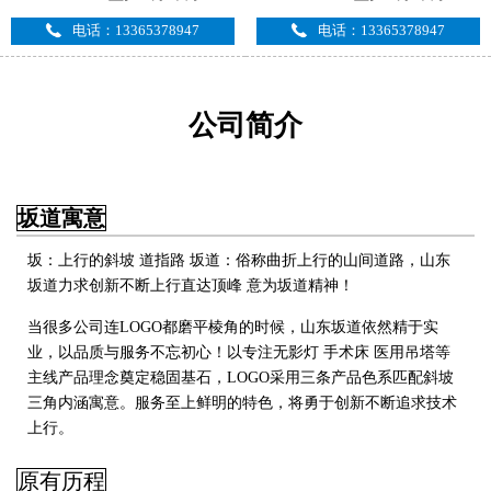
电话：13365378947
电话：13365378947
公司简介
坂道寓意
坂：上行的斜坡 道指路 坂道：俗称曲折上行的山间道路，山东
坂道力求创新不断上行直达顶峰 意为坂道精神！
当很多公司连LOGO都磨平棱角的时候，山东坂道依然精于实
业，以品质与服务不忘初心！以专注无影灯 手术床 医用吊塔
等
主线产品理念奠定稳固基石，LOGO采用三条产品色系匹配斜坡
三角内涵寓意。服务至上鲜明的特色，将勇于创新不断追求技术
上行
。
原有历程