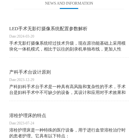
NEWS AND INFORMATION
LED手术无影灯摄像系统配置参数解析
Date:2024-03-20
手术无影灯摄像系统经过技术升级，现在原功能基础上采用模
块化一体机模式，相比于以往的刻录机单独布线，更加人性
化，易操作，并且满足了数字化手术室网络对接。详细技术资
料请咨询业务专员。
产科手术台设计原则
Date:2023-12-29
产科妇科手术台手术是一种具有高风险和复杂性的手术，手术
台是妇科手术中不可缺少的设备，其设计和应用对手术效果和
患者安全至关重要。因此，妇科手术台的设计和应用一直是妇
科手术领域的热点之一。本文将从妇科手术台的设计原则、结
构特点、功能要求和应用等方面进行探讨。
溶栓护理床的特点
Date:2023-07-24
溶栓护理床是一种特殊的医疗设备，用于进行血管溶栓治疗时
的患者护理。它具有以下特点：